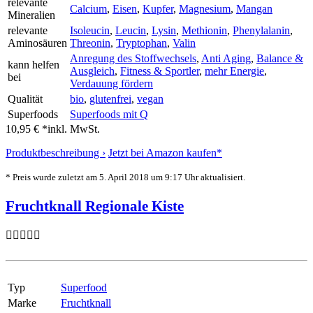
relevante
Calcium
,
Eisen
,
Kupfer
,
Magnesium
,
Mangan
Mineralien
relevante
Isoleucin
,
Leucin
,
Lysin
,
Methionin
,
Phenylalanin
,
Aminosäuren
Threonin
,
Tryptophan
,
Valin
Anregung des Stoffwechsels
,
Anti Aging
,
Balance &
kann helfen
Ausgleich
,
Fitness & Sportler
,
mehr Energie
,
bei
Verdauung fördern
Qualität
bio
,
glutenfrei
,
vegan
Superfoods
Superfoods mit Q
10,95 € *
inkl. MwSt.
Produktbeschreibung ›
Jetzt bei Amazon kaufen*
* Preis wurde zuletzt am 5. April 2018 um 9:17 Uhr aktualisiert.
Fruchtknall Regionale Kiste
Typ
Superfood
Marke
Fruchtknall