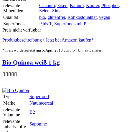
relevante
Calcium
,
Eisen
,
Kalium
,
Kupfer
,
Phosphor
,
Mineralien
Selen
,
Zink
Qualität
bio
,
glutenfrei
,
Rohkostqualität
,
vegan
Superfoods
P bis T
,
Superfoods mit P
Preis nicht verfügbar
Produktbeschreibung ›
Jetzt bei Amazon kaufen*
* Preis wurde zuletzt am 5. April 2018 um 8:54 Uhr aktualisiert.
Bio Quinoa weiß 1 kg
Typ
Superfood
Marke
Naturacereal
relevante
B2
Vitamine
relevante
Saponine
Inhaltsstoffe