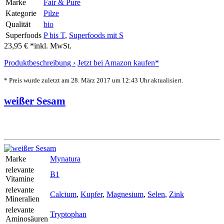
Marke
Fair & Pure
Kategorie
Pilze
Qualität
bio
Superfoods
P bis T
,
Superfoods mit S
23,95 € *
inkl. MwSt.
Produktbeschreibung ›
Jetzt bei Amazon kaufen*
* Preis wurde zuletzt am 28. März 2017 um 12:43 Uhr aktualisiert.
weißer Sesam
Marke
Mynatura
relevante
B1
Vitamine
relevante
Calcium
,
Kupfer
,
Magnesium
,
Selen
,
Zink
Mineralien
relevante
Tryptophan
Aminosäuren