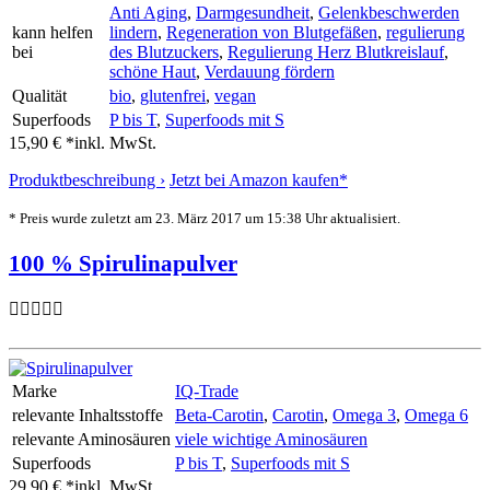
Anti Aging
,
Darmgesundheit
,
Gelenkbeschwerden
kann helfen
lindern
,
Regeneration von Blutgefäßen
,
regulierung
bei
des Blutzuckers
,
Regulierung Herz Blutkreislauf
,
schöne Haut
,
Verdauung fördern
Qualität
bio
,
glutenfrei
,
vegan
Superfoods
P bis T
,
Superfoods mit S
15,90 € *
inkl. MwSt.
Produktbeschreibung ›
Jetzt bei Amazon kaufen*
* Preis wurde zuletzt am 23. März 2017 um 15:38 Uhr aktualisiert.
100 % Spirulinapulver
Marke
IQ-Trade
relevante Inhaltsstoffe
Beta-Carotin
,
Carotin
,
Omega 3
,
Omega 6
relevante Aminosäuren
viele wichtige Aminosäuren
Superfoods
P bis T
,
Superfoods mit S
29,90 € *
inkl. MwSt.