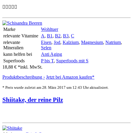
Marke
Wohltuer
relevante Vitamine
A
,
B1
,
B2
,
B3
,
C
relevante
Eisen
,
Jod
,
Kalzium
,
Magnesium
,
Natrium
,
Mineralien
Selen
kann helfen bei
Anti Aging
Superfoods
P bis T
,
Superfoods mit S
18,88 € *
inkl. MwSt.
Produktbeschreibung ›
Jetzt bei Amazon kaufen*
* Preis wurde zuletzt am 28. März 2017 um 12:43 Uhr aktualisiert.
Shiitake, der reine Pilz