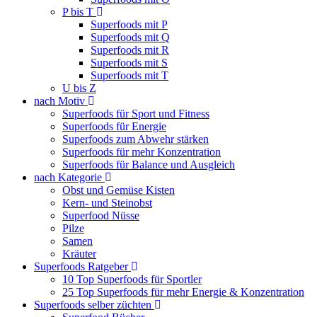
P bis T
Superfoods mit P
Superfoods mit Q
Superfoods mit R
Superfoods mit S
Superfoods mit T
U bis Z
nach Motiv
Superfoods für Sport und Fitness
Superfoods für Energie
Superfoods zum Abwehr stärken
Superfoods für mehr Konzentration
Superfoods für Balance und Ausgleich
nach Kategorie
Obst und Gemüse Kisten
Kern- und Steinobst
Superfood Nüsse
Pilze
Samen
Kräuter
Superfoods Ratgeber
10 Top Superfoods für Sportler
25 Top Superfoods für mehr Energie & Konzentration
Superfoods selber züchten