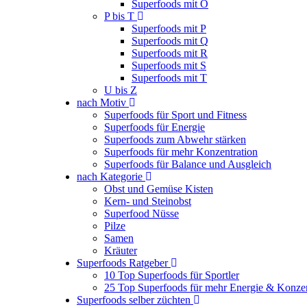
Superfoods mit O
P bis T
Superfoods mit P
Superfoods mit Q
Superfoods mit R
Superfoods mit S
Superfoods mit T
U bis Z
nach Motiv
Superfoods für Sport und Fitness
Superfoods für Energie
Superfoods zum Abwehr stärken
Superfoods für mehr Konzentration
Superfoods für Balance und Ausgleich
nach Kategorie
Obst und Gemüse Kisten
Kern- und Steinobst
Superfood Nüsse
Pilze
Samen
Kräuter
Superfoods Ratgeber
10 Top Superfoods für Sportler
25 Top Superfoods für mehr Energie & Konzen
Superfoods selber züchten