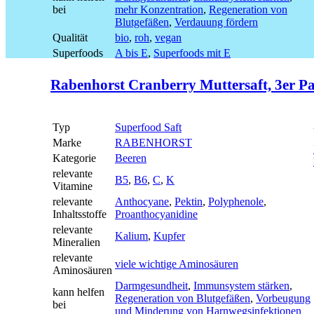
bei
mehr Konzentration
,
Regeneration von
Blutgefäßen
,
Verdauung fördern
Qualität
bio
,
roh
,
vegan
Superfoods
A bis E
,
Superfoods mit E
Rabenhorst Cranberry Muttersaft, 3er Pac
Typ
Superfood Saft
Marke
RABENHORST
Kategorie
Beeren
relevante
B5
,
B6
,
C
,
K
Vitamine
relevante
Anthocyane
,
Pektin
,
Polyphenole
,
Inhaltsstoffe
Proanthocyanidine
relevante
Kalium
,
Kupfer
Mineralien
relevante
viele wichtige Aminosäuren
Aminosäuren
Darmgesundheit
,
Immunsystem stärken
,
kann helfen
Regeneration von Blutgefäßen
,
Vorbeugung
bei
und Minderung von Harnwegsinfektionen