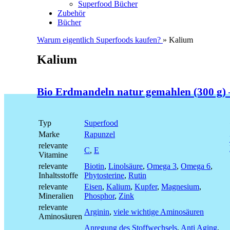
Superfood Bücher
Zubehör
Bücher
Warum eigentlich Superfoods kaufen?
» Kalium
Kalium
Bio Erdmandeln natur gemahlen (300 g)
Typ
Superfood
Marke
Rapunzel
relevante
C
,
E
Vitamine
relevante
Biotin
,
Linolsäure
,
Omega 3
,
Omega 6
,
Inhaltsstoffe
Phytosterine
,
Rutin
relevante
Eisen
,
Kalium
,
Kupfer
,
Magnesium
,
Mineralien
Phosphor
,
Zink
relevante
Arginin
,
viele wichtige Aminosäuren
Aminosäuren
Anregung des Stoffwechsels
,
Anti Aging
,