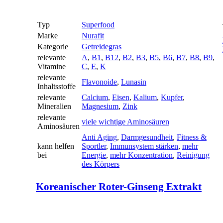
Typ
Superfood
Marke
Nurafit
Kategorie
Getreidegras
relevante
A
,
B1
,
B12
,
B2
,
B3
,
B5
,
B6
,
B7
,
B8
,
B9
,
Vitamine
C
,
E
,
K
relevante
Flavonoide
,
Lunasin
Inhaltsstoffe
relevante
Calcium
,
Eisen
,
Kalium
,
Kupfer
,
Mineralien
Magnesium
,
Zink
relevante
viele wichtige Aminosäuren
Aminosäuren
Anti Aging
,
Darmgesundheit
,
Fitness &
kann helfen
Sportler
,
Immunsystem stärken
,
mehr
bei
Energie
,
mehr Konzentration
,
Reinigung
des Körpers
Koreanischer Roter-Ginseng Extrakt