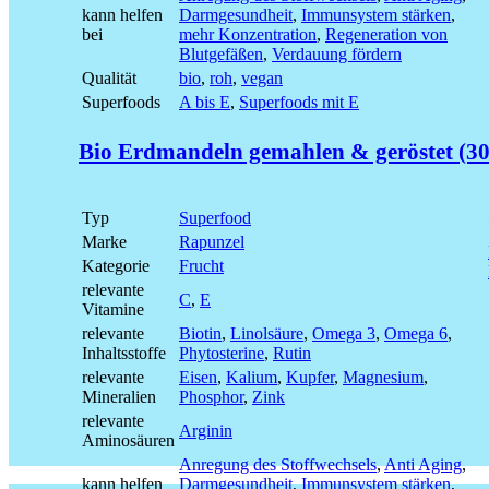
kann helfen
Darmgesundheit
,
Immunsystem stärken
,
bei
mehr Konzentration
,
Regeneration von
Blutgefäßen
,
Verdauung fördern
Qualität
bio
,
roh
,
vegan
Superfoods
A bis E
,
Superfoods mit E
Bio Erdmandeln gemahlen & geröstet (30
Typ
Superfood
Marke
Rapunzel
Kategorie
Frucht
relevante
C
,
E
Vitamine
relevante
Biotin
,
Linolsäure
,
Omega 3
,
Omega 6
,
Inhaltsstoffe
Phytosterine
,
Rutin
relevante
Eisen
,
Kalium
,
Kupfer
,
Magnesium
,
Mineralien
Phosphor
,
Zink
relevante
Arginin
Aminosäuren
Anregung des Stoffwechsels
,
Anti Aging
,
kann helfen
Darmgesundheit
,
Immunsystem stärken
,