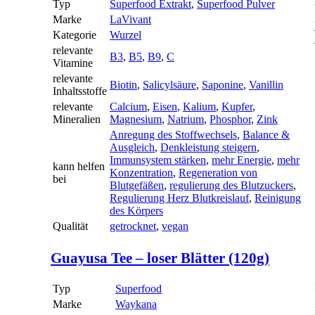
Typ
Superfood Extrakt
,
Superfood Pulver
Marke
LaVivant
Kategorie
Wurzel
relevante
B3
,
B5
,
B9
,
C
Vitamine
relevante
Biotin
,
Salicylsäure
,
Saponine
,
Vanillin
Inhaltsstoffe
relevante
Calcium
,
Eisen
,
Kalium
,
Kupfer
,
Mineralien
Magnesium
,
Natrium
,
Phosphor
,
Zink
Anregung des Stoffwechsels
,
Balance &
Ausgleich
,
Denkleistung steigern
,
Immunsystem stärken
,
mehr Energie
,
mehr
kann helfen
Konzentration
,
Regeneration von
bei
Blutgefäßen
,
regulierung des Blutzuckers
,
Regulierung Herz Blutkreislauf
,
Reinigung
des Körpers
Qualität
getrocknet
,
vegan
Guayusa Tee – loser Blätter (120g)
Typ
Superfood
Marke
Waykana