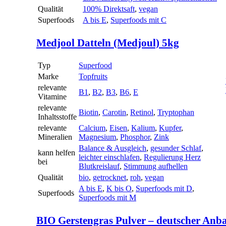
Qualität
100% Direktsaft
,
vegan
Superfoods
A bis E
,
Superfoods mit C
Medjool Datteln (Medjoul) 5kg
Typ
Superfood
Marke
Topfruits
relevante
B1
,
B2
,
B3
,
B6
,
E
Vitamine
relevante
Biotin
,
Carotin
,
Retinol
,
Tryptophan
Inhaltsstoffe
relevante
Calcium
,
Eisen
,
Kalium
,
Kupfer
,
Mineralien
Magnesium
,
Phosphor
,
Zink
Balance & Ausgleich
,
gesunder Schlaf
,
kann helfen
leichter einschlafen
,
Regulierung Herz
bei
Blutkreislauf
,
Stimmung aufhellen
Qualität
bio
,
getrocknet
,
roh
,
vegan
A bis E
,
K bis O
,
Superfoods mit D
,
Superfoods
Superfoods mit M
BIO Gerstengras Pulver – deutscher Anb