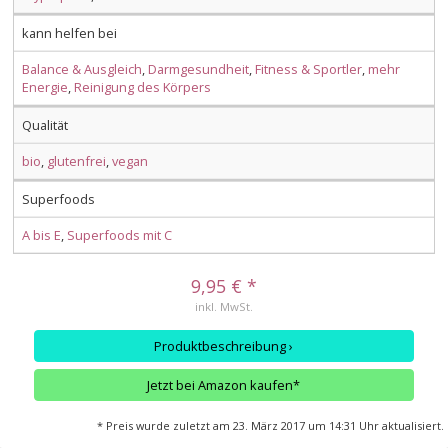
kann helfen bei
Balance & Ausgleich
,
Darmgesundheit
,
Fitness & Sportler
,
mehr
Energie
,
Reinigung des Körpers
Qualität
bio
,
glutenfrei
,
vegan
Superfoods
A bis E
,
Superfoods mit C
9,95 € *
inkl. MwSt.
Produktbeschreibung ›
Jetzt bei Amazon kaufen*
* Preis wurde zuletzt am 23. März 2017 um 14:31 Uhr aktualisiert.