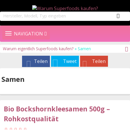
TOGGLE
NAVIGATION
NAVIGATION
Warum eigentlich Superfoods kaufen?
» Samen
Teilen
Tweet
Teilen
Samen
Bio Bockshornkleesamen 500g –
Rohkostqualität