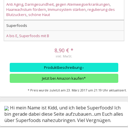
Anti Aging
,
Darmgesundheit
,
gegen Atemwegserkrankungen
,
Haarwachstum fördern
,
Immunsystem stärken
,
regulierung des
Blutzuckers
,
schöne Haut
Superfoods
A bis E
,
Superfoods mit B
8,90 € *
inkl. MwSt.
Produktbeschreibung ›
Jetzt bei Amazon kaufen*
* Preis wurde zuletzt am 23. März 2017 um 21:19 Uhr aktualisiert.
Hi mein Name ist Kidd, und ich liebe Superfoods! Ich
bin gerade dabei diese Seite aufzubauen...um Euch alles
über Superfoods nahezubringen. Viel Vergnügen.