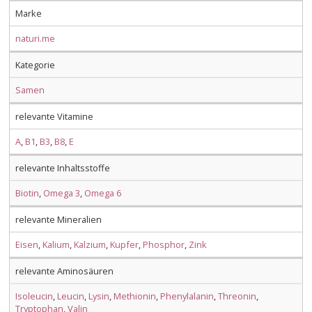
Marke
naturi.me
Kategorie
Samen
relevante Vitamine
A
,
B1
,
B3
,
B8
,
E
relevante Inhaltsstoffe
Biotin
,
Omega 3
,
Omega 6
relevante Mineralien
Eisen
,
Kalium
,
Kalzium
,
Kupfer
,
Phosphor
,
Zink
relevante Aminosäuren
Isoleucin
,
Leucin
,
Lysin
,
Methionin
,
Phenylalanin
,
Threonin
,
Tryptophan
,
Valin