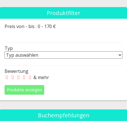
Produktfilter
Preis von - bis :
0
-
170
€
Typ
Bewertung
& mehr
Buchempfehlungen