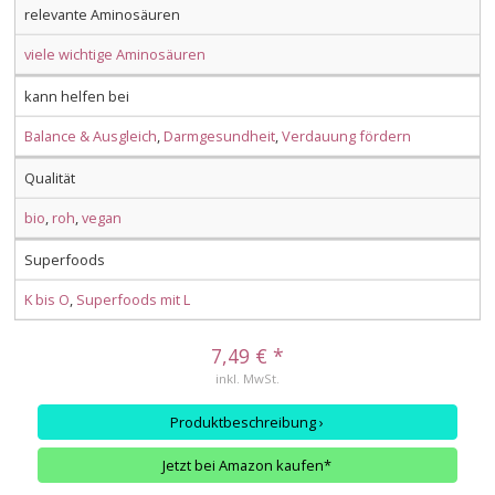
relevante Aminosäuren
viele wichtige Aminosäuren
kann helfen bei
Balance & Ausgleich
,
Darmgesundheit
,
Verdauung fördern
Qualität
bio
,
roh
,
vegan
Superfoods
K bis O
,
Superfoods mit L
7,49 € *
inkl. MwSt.
Produktbeschreibung ›
Jetzt bei Amazon kaufen*